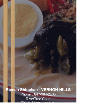
Ramen Shinchan - VERNON HILLS
Phone：
847-984-2105
RiverTree Court
701 N. Milwaukee Ave.
Suite 268,